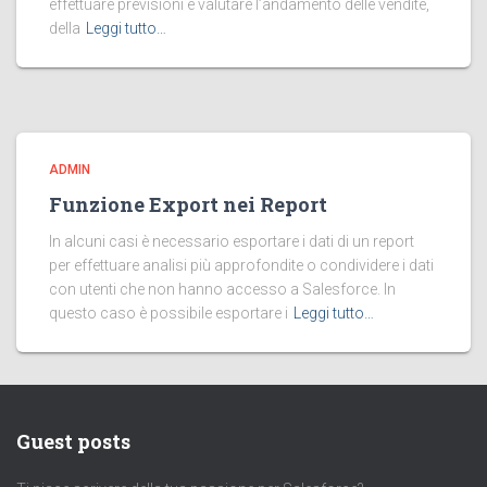
effettuare previsioni e valutare l’andamento delle vendite,
della
Leggi tutto…
ADMIN
Funzione Export nei Report
In alcuni casi è necessario esportare i dati di un report
per effettuare analisi più approfondite o condividere i dati
con utenti che non hanno accesso a Salesforce. In
questo caso è possibile esportare i
Leggi tutto…
Guest posts