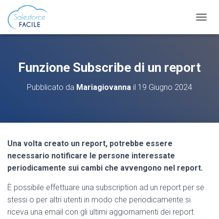
N
A
V
I
G
Funzione Subscribe di un report
A
Z
Pubblicato da
Mariagiovanna
il
19 Giugno 2024
I
O
N
E
T
O
Una volta creato un report, potrebbe essere
G
G
necessario notificare le persone interessate
L
periodicamente sui cambi che avvengono nel report.
E
È possibile effettuare una subscription ad un report per se
stessi o per altri utenti in modo che periodicamente si
riceva una email con gli ultimi aggiornamenti dei report.