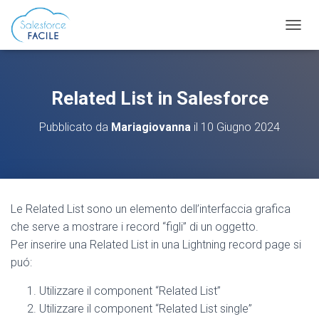
N
A
V
I
G
Related List in Salesforce
A
Z
Pubblicato da
Mariagiovanna
il
10 Giugno 2024
I
O
N
E
T
O
Le Related List sono un elemento dell’interfaccia grafica
G
G
che serve a mostrare i record “figli” di un oggetto.
L
Per inserire una Related List in una Lightning record page si
E
puó:
Utilizzare il component “Related List”
Utilizzare il component “Related List single”