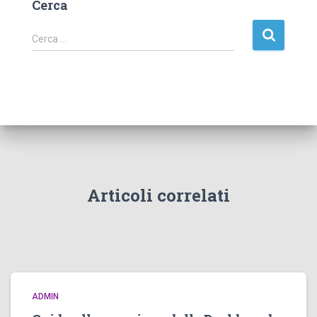
Cerca
R
Cerca …
i
c
e
r
c
a
p
e
r
:
Articoli correlati
ADMIN