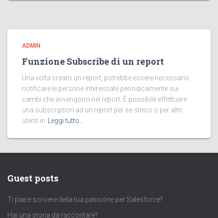
ADMIN
Funzione Subscribe di un report
Una volta creato un report, potrebbe essere necessario
notificare le persone interessate periodicamente sui
cambi che avvengono nel report. È possibile effettuare
una subscription ad un report per se stessi o per altri
utenti in
Leggi tutto…
Guest posts
Ti piace scrivere della tua passione per Salesforce?
Hai una storia da raccontare?