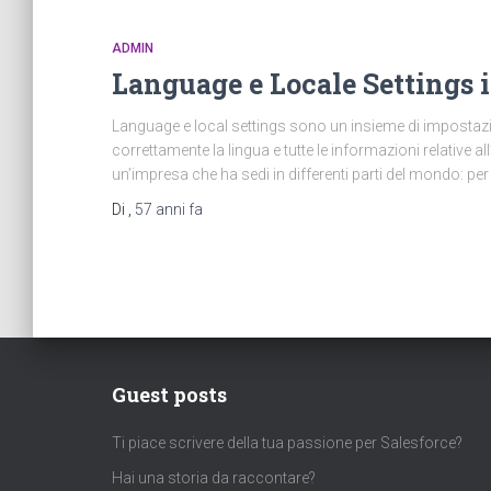
ADMIN
Language e Locale Settings i
Language e local settings sono un insieme di impostazi
correttamente la lingua e tutte le informazioni relative a
un’impresa che ha sedi in differenti parti del mondo: pe
Di
,
57 anni
fa
Guest posts
Ti piace scrivere della tua passione per Salesforce?
Hai una storia da raccontare?