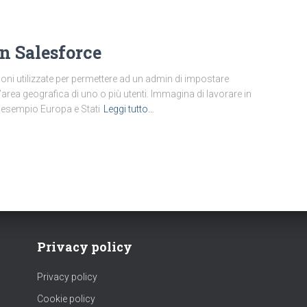
n Salesforce
oni utilizzate per permettere ad un admin di impostare
ll’area geografica di uno o più utenti. Immagina di lavorare in
r esempio Europa e Stati
Leggi tutto…
Privacy policy
Privacy policy
Cookie policy