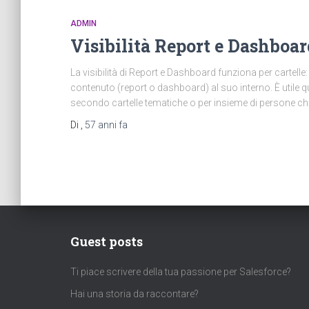
ADMIN
Visibilità Report e Dashboard
La visibilità di Report e Dashboard funziona per cartell
contenuto (report o dashboard) al suo interno. È utile q
secondo cartelle tematiche o per insieme di persone c
Di
,
57 anni
fa
Guest posts
Ti piace scrivere della tua passione per Salesforce?
Hai una storia da raccontare?