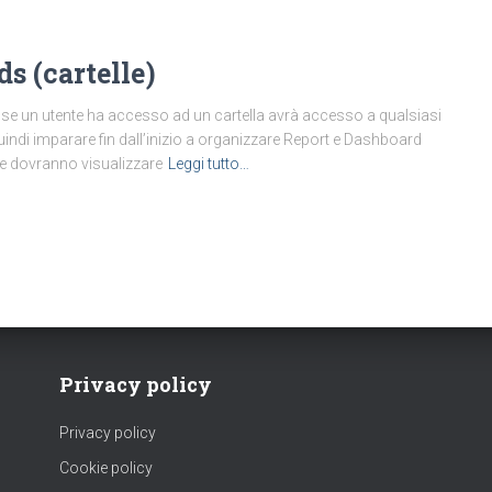
s (cartelle)
e: se un utente ha accesso ad un cartella avrà accesso a qualsiasi
uindi imparare fin dall’inizio a organizzare Report e Dashboard
he dovranno visualizzare
Leggi tutto…
Privacy policy
Privacy policy
Cookie policy