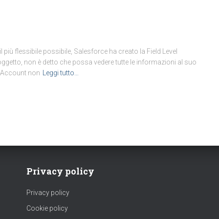
il più flessibile possibile, Salesforce ha creato la Field Level
getto, non è detto che possa vedere tutte le informazioni al suo
o Account non
Leggi tutto…
Privacy policy
Privacy policy
Cookie policy