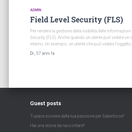
ADMIN
Field Level Security (FLS)
Per rendere la gestione della visibilità delle informazioni 
Security (FLS). Anche quando un utente puó vedere un og
interno. Un esempio: un utente che può vedere l’oggett
Di
,
57 anni
fa
Guest posts
Ti piace scrivere della tua passione per Salesforce?
Hai una storia da raccontare?