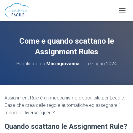
N
A
V
I
G
Come e quando scattano le
A
Z
Assignment Rules
I
O
Pubblicato da
Mariagiovanna
il
15 Giugno 2024
N
E
T
O
G
G
Assignment Rule è un meccanismo disponibile per Lead e
L
Case che crea delle regole automatiche ed assegnare i
E
record a diverse “queue”.
Quando scattano le Assignment Rule?