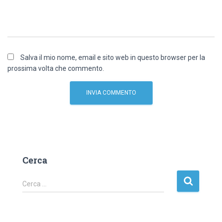
Salva il mio nome, email e sito web in questo browser per la
prossima volta che commento.
Cerca
R
Cerca …
i
c
e