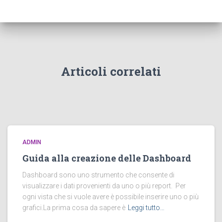
r
c
a
p
e
r
:
Articoli correlati
ADMIN
Guida alla creazione delle Dashboard
Dashboard sono uno strumento che consente di
visualizzare i dati provenienti da uno o più report. Per
ogni vista che si vuole avere è possibile inserire uno o più
grafici.La prima cosa da sapere è
Leggi tutto…