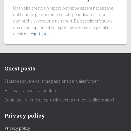
Una volta creato un report, potrebbe essere necessario
notificare le persone interessate periodicamente sui
cambi che avvengono nel report. È possibile effettuare
una subscription ad un report per se stessi o per altri
utenti in
Leggi tutto…
Guest posts
Ti piace scrivere della tua passione per Salesforce?
Hai una storia da raccontare?
Contattaci, siamo sempre alla ricerca di nuovi collaboratori!
Privacy policy
Privacy policy