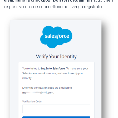
disabilitino la checkbox “Don’t Ask Again” i
n modo che il
dispositivo da cui si connettono non venga registrato.