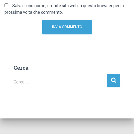
Salva il mio nome, email e sito web in questo browser per la
prossima volta che commento.
Cerca
R
Cerca …
i
c
e
r
c
a
p
e