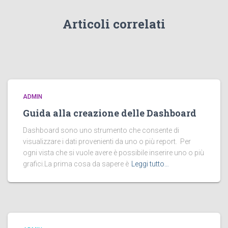
r
:
Articoli correlati
ADMIN
Guida alla creazione delle Dashboard
Dashboard sono uno strumento che consente di
visualizzare i dati provenienti da uno o più report. Per
ogni vista che si vuole avere è possibile inserire uno o più
grafici.La prima cosa da sapere è
Leggi tutto…