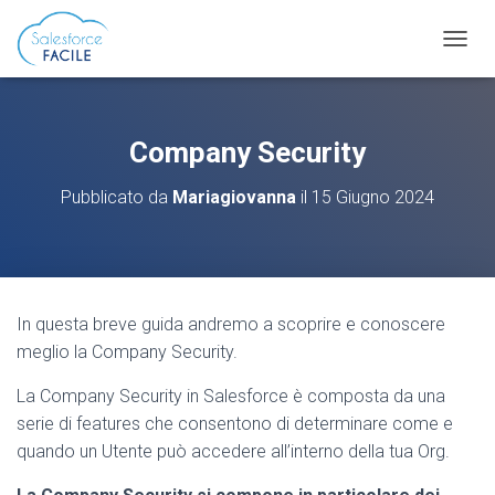
N
A
V
I
G
Company Security
A
Z
Pubblicato da
Mariagiovanna
il
15 Giugno 2024
I
O
N
E
T
O
In questa breve guida andremo a scoprire e conoscere
G
G
meglio la Company Security.
L
E
La Company Security in Salesforce è composta da una
serie di features che consentono di determinare come e
quando un Utente può accedere all’interno della tua Org.