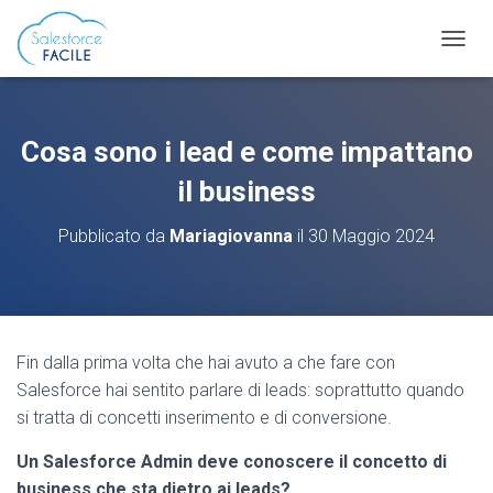
N
A
V
I
G
Cosa sono i lead e come impattano
A
Z
il business
I
O
Pubblicato da
Mariagiovanna
il
30 Maggio 2024
N
E
T
O
G
G
Fin dalla prima volta che hai avuto a che fare con
L
Salesforce hai sentito parlare di leads: soprattutto quando
E
si tratta di concetti inserimento e di conversione.
Un Salesforce Admin deve conoscere il concetto di
business che sta dietro ai leads?