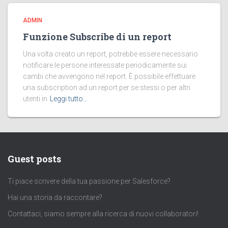
ADMIN
Funzione Subscribe di un report
Una volta creato un report, potrebbe essere necessario
notificare le persone interessate periodicamente sui
cambi che avvengono nel report. È possibile effettuare
una subscription ad un report per se stessi o per altri
utenti in
Leggi tutto…
Guest posts
Ti piace scrivere della tua passione per Salesforce?
Hai una storia da raccontare?
Contattaci, siamo sempre alla ricerca di nuovi collaboratori!