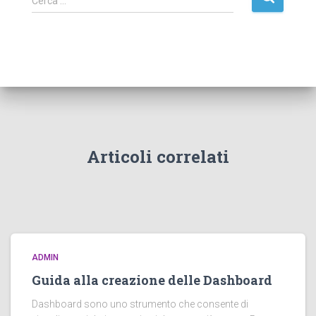
Cerca …
i
c
e
r
c
a
p
e
r
:
Articoli correlati
ADMIN
Guida alla creazione delle Dashboard
Dashboard sono uno strumento che consente di