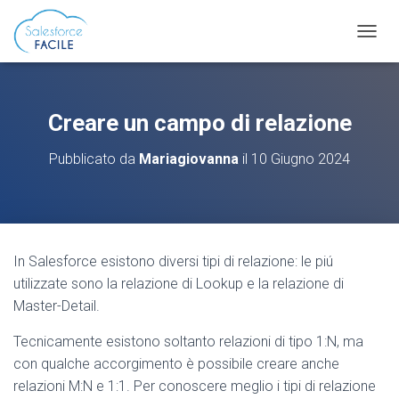
N
A
V
I
G
Creare un campo di relazione
A
Z
Pubblicato da
Mariagiovanna
il
10 Giugno 2024
I
O
N
E
T
O
In Salesforce esistono diversi tipi di relazione: le piú
G
G
utilizzate sono la relazione di Lookup e la relazione di
L
Master-Detail.
E
Tecnicamente esistono soltanto relazioni di tipo 1:N, ma
con qualche accorgimento è possibile creare anche
relazioni M:N e 1:1. Per conoscere meglio i tipi di relazione